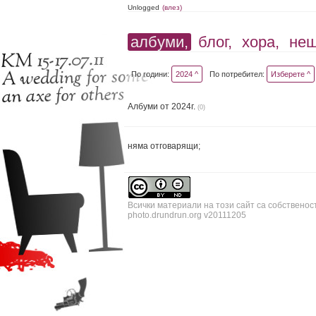
Unlogged
(влез)
албуми,
блог,
хора,
не
По години:
2024 ^
По потребител:
Изберете ^
Албуми от 2024г.
(0)
няма отговарящи;
Всички материали на този сайт са собственос
photo.drundrun.org v20111205