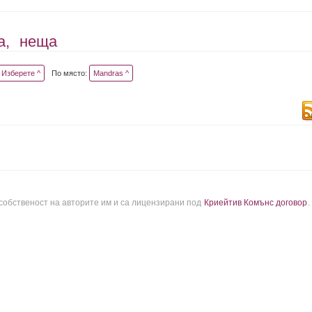
а,
неща
Изберете ^
По място:
Mandras ^
 собственост на авторите им и са лицензирани под
Криейтив Комънс договор
.