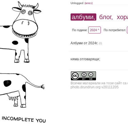
Unlogged
(влез)
албуми,
блог,
хор
По години:
2024 ^
По потребител:
Албуми от 2024г.
(0)
няма отговарящи;
Всички материали на този сайт са
photo.drundrun.org v20111205