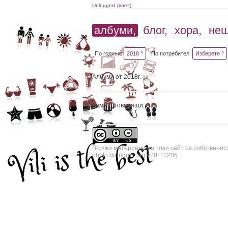
Unlogged
(влез)
албуми,
блог,
хора,
не
По години:
2018 ^
По потребител:
Изберете ^
Албуми от 2018г.
(0)
няма отговарящи;
Всички материали на този сайт са собственос
photo.drundrun.org v20111205