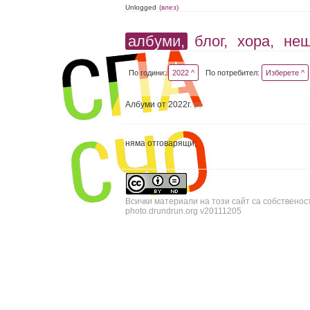
Unlogged
(влез)
албуми,
блог,
хора,
не
По години:
2022 ^
По потребител:
Изберете ^
Албуми от 2022г.
(0)
няма отговарящи;
Всички материали на този сайт са собственос
photo.drundrun.org v20111205