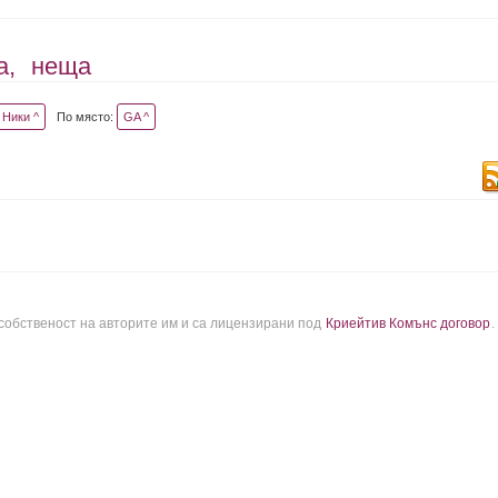
а,
неща
Ники ^
По място:
GA ^
 собственост на авторите им и са лицензирани под
Криейтив Комънс договор
.