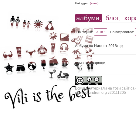
Unlogged
(влез)
албуми,
блог,
хор
По години:
2018 ^
По потребител:
Албуми на Ники от 2018г.
(0)
няма отговарящи;
Всички материали на този сайт са
photo.drundrun.org v20111205