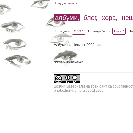
Unlogged
(влез)
албуми,
блог,
хора,
не
По години:
2023 ^
По потребител:
Ники ^
По
Албуми на Ники от 2023г.
(0)
няма отговарящи;
Всички материали на този сайт са собственос
photo.drundrun.org v20111205