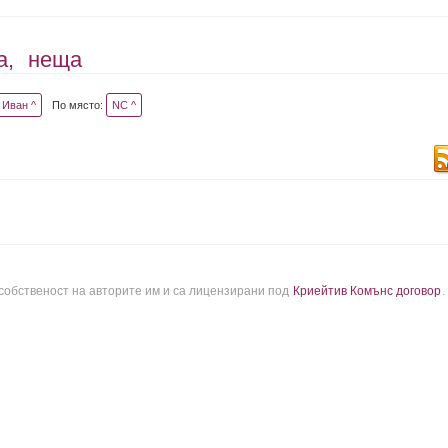
а,
неща
Иван ^
По място:
NC ^
 собственост на авторите им и са лицензирани под
Криейтив Комънс договор
.