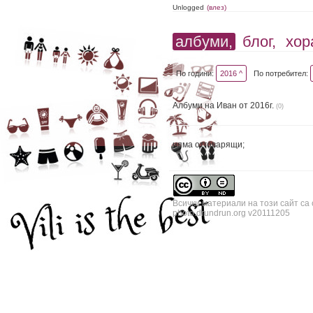
Unlogged
(влез)
албуми,
блог,
хор
По години:
2016 ^
По потребител:
Албуми на Иван от 2016г.
(0)
няма отговарящи;
Всички материали на този сайт са
photo.drundrun.org v20111205