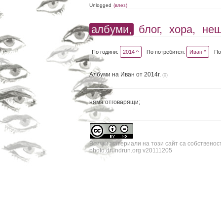
Unlogged
(влез)
албуми,
блог,
хора,
не
По години:
2014 ^
По потребител:
Иван ^
По
Албуми на Иван от 2014г.
(0)
няма отговарящи;
Всички материали на този сайт са собственос
photo.drundrun.org v20111205