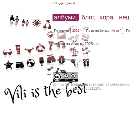
Unlogged
(влез)
албуми,
блог,
хора,
не
По години:
2025 ^
По потребител:
Иван ^
По
Албуми на Иван от 2025г.
(0)
няма отговарящи;
Всички материали на този сайт са собственос
photo.drundrun.org v20111205