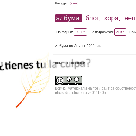
Unlogged
(влез)
албуми,
блог,
хора,
не
По години:
2011 ^
По потребител:
Ани ^
По 
Албуми на Ани от 2011г.
(0)
няма отговарящи;
Всички материали на този сайт са собственос
photo.drundrun.org v20111205