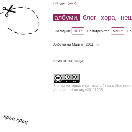
Unlogged
(влез)
албуми,
блог,
хора,
не
По години:
2011 ^
По потребител:
Маги ^
По
Албуми на Маги от 2011г.
(0)
няма отговарящи;
Всички материали на този сайт са собственос
photo.drundrun.org v20111205