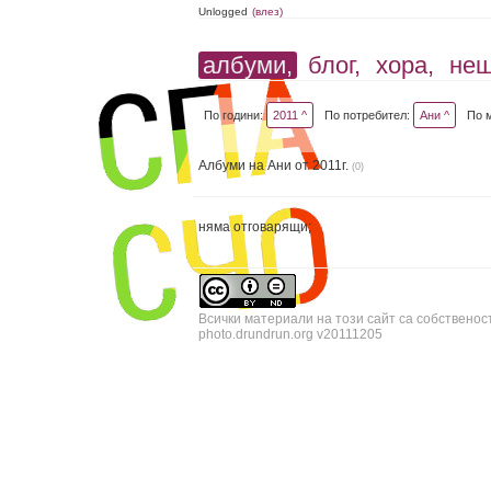
Unlogged
(влез)
албуми,
блог,
хора,
не
По години:
2011 ^
По потребител:
Ани ^
По 
Албуми на Ани от 2011г.
(0)
няма отговарящи;
Всички материали на този сайт са собственос
photo.drundrun.org v20111205