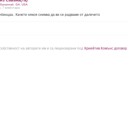
из Савана(та)
Savаnnah
,
GA
,
USA
и, 7 коментара
ебинцаа.. Качете някоя снимка да ви се радваме от далечето
 собственост на авторите им и са лицензирани под
Криейтив Комънс договор
.