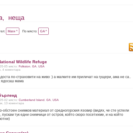
а,
неща
тел:
Маги ^
По място:
GA ^
tional Wildlife Refuge
-05-05 място:
Folkston
,
GA
,
USA
и, 4 коментара
доста по-страховити на живо :) а малките им приличат на гущери, ама не са..
е ядосаш мама
бърленд
-05-02 място:
Cumberland Island
,
GA
,
USA
ки, 13 коментара
о-обстоен снимков материал от средногорския язовир (видях, че сте успели
, пускам тук едни снимчици от остров, който скоро посетихме, и на който
вотни)