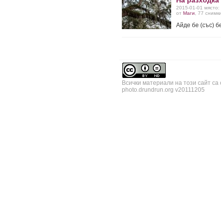
На разходка 
2015-01-01 място:
от
Маги
, 77 снимк
Айде бе (със) б
Всички материали на този сайт са
photo.drundrun.org v20111205