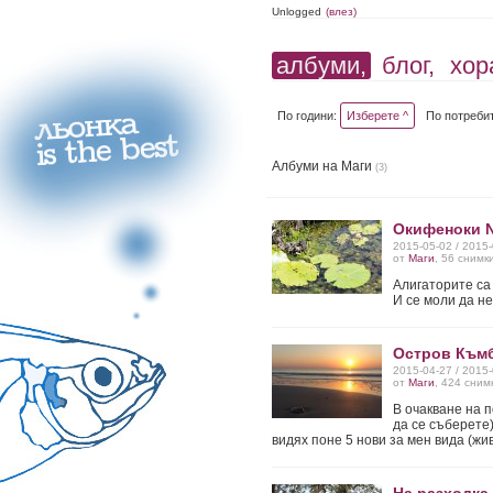
Unlogged
(влез)
албуми,
блог,
хор
По години:
Изберете ^
По потреби
Албуми на Маги
(3)
Окифеноки Na
2015-05-02 / 2015
от
Маги
, 56 снимк
Алигаторите са 
И се моли да н
Остров Към
2015-04-27 / 2015
от
Маги
, 424 сним
В очакване на п
да се съберете)
видях поне 5 нови за мен вида (жи