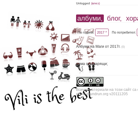
Unlogged
(влез)
албуми,
блог,
хор
По години:
2017 ^
По потребител:
Албуми на Маги от 2017г.
(0)
няма отговарящи;
Всички материали на този сайт са
photo.drundrun.org v20111205