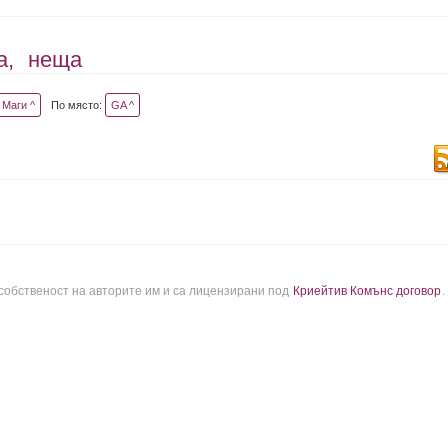
а,
неща
Маги ^
По място:
GA ^
 собственост на авторите им и са лицензирани под
Криейтив Комънс договор
.