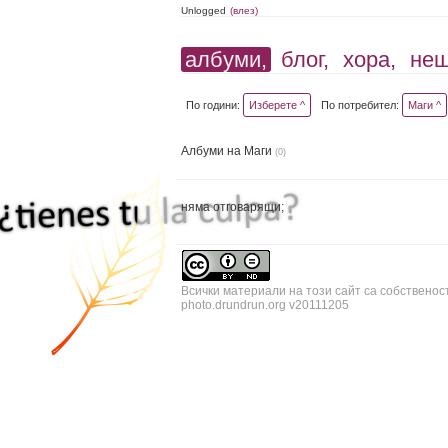
Unlogged
(влез)
албуми,
блог,
хора,
не
По години:
Изберете ^
По потребител:
Маги ^
Албуми на Маги
(0)
няма отговарящи;
Всички материали на този сайт са собственос
photo.drundrun.org v20111205