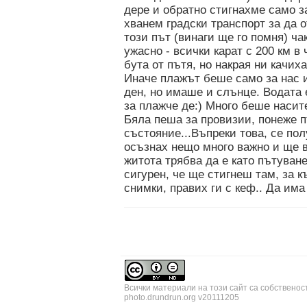
дере и обратно стигнахме само з
хванем градски транспорт за да о
този път (винаги ще го помня) ч
ужасно - всички карат с 200 км в
бута от пътя, но накрая ни качих
Иначе плажът беше само за нас и
ден, но имаше и слънце. Водата 
за плажче де:) Много беше насит
Бяла пеша за провизии, понеже п
състояние...Въпреки това, се пол
осъзнах нещо много важно и ще в
житота трябва да е като пътуване
сигурен, че ще стигнеш там, за к
снимки, правих ги с кеф.. Да има
Всички материали на този сайт са собственос
photo.drundrun.org v20111205