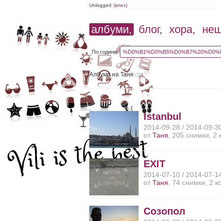
Unlogged
(влез)
албуми,
блог,
хора,
не
По години:
%D0%B1%D0%B5%D0%B7%20%D0%B
Албуми на Таня
(70)
Istanbul
2014-09-28 / 2014-09-3
от
Таня
, 205 снимки, 2
EXIT
2014-07-10 / 2014-07-1
от
Таня
, 74 снимки, 2 
Созопол