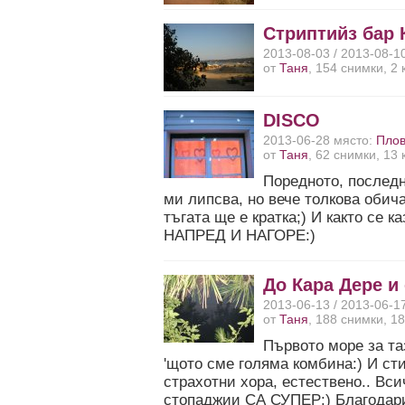
Стриптийз бар 
2013-08-03 / 2013-08-1
от
Таня
, 154 снимки, 2
DISCO
2013-06-28 място:
Пло
от
Таня
, 62 снимки, 13
Поредното, последн
ми липсва, но вече толкова обич
тъгата ще е кратка;) И както се к
НАПРЕД И НАГОРЕ:)
До Кара Дере и 
2013-06-13 / 2013-06-1
от
Таня
, 188 снимки, 1
Първото море за та
'щото сме голяма комбина:) И ст
страхотни хора, естествено.. Всич
стопаджии СА СУПЕР:) Благодари