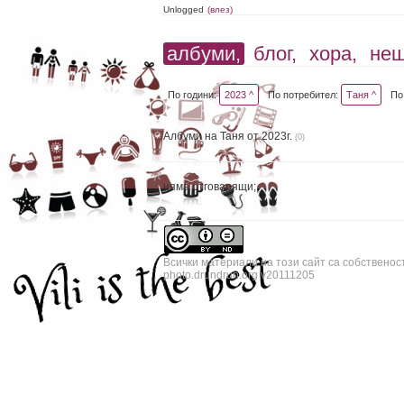
Unlogged
(влез)
албуми,
блог,
хора,
не
По години:
2023 ^
По потребител:
Таня ^
По
Албуми на Таня от 2023г.
(0)
няма отговарящи;
Всички материали на този сайт са собственос
photo.drundrun.org v20111205