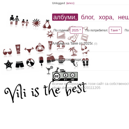
Unlogged
(влез)
албуми,
блог,
хора,
не
По години:
2025 ^
По потребител:
Таня ^
По
Албуми на Таня от 2025г.
(0)
няма отговарящи;
Всички материали на този сайт са собственос
photo.drundrun.org v20111205