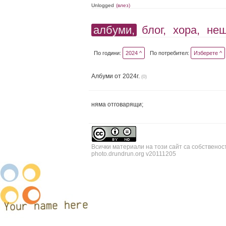
Unlogged
(влез)
албуми,
блог,
хора,
не
По години:
2024 ^
По потребител:
Изберете ^
Албуми от 2024г.
(0)
няма отговарящи;
Всички материали на този сайт са собственос
photo.drundrun.org v20111205