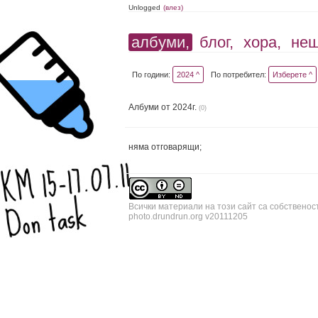
Unlogged
(влез)
албуми,
блог,
хора,
не
По години:
2024 ^
По потребител:
Изберете ^
Албуми от 2024г.
(0)
няма отговарящи;
Всички материали на този сайт са собственос
photo.drundrun.org v20111205