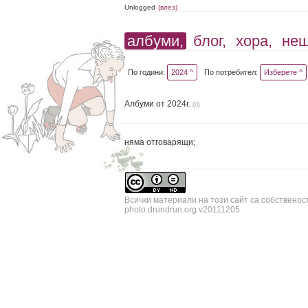
Unlogged
(влез)
албуми,
блог,
хора,
не
По години:
2024 ^
По потребител:
Изберете ^
Албуми от 2024г.
(0)
няма отговарящи;
Всички материали на този сайт са собственос
photo.drundrun.org v20111205