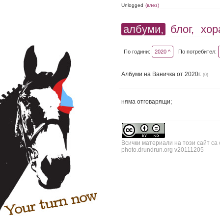
Unlogged
(влез)
албуми,
блог,
хор
По години:
2020 ^
По потребител:
Албуми на Ваничка от 2020г.
(0)
няма отговарящи;
Всички материали на този сайт са
photo.drundrun.org v20111205