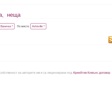
а,
неща
Ваничка ^
По място:
Asheville ^
 собственост на авторите им и са лицензирани под
Криейтив Комънс договор
.