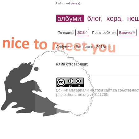
Unlogged
(влез)
албуми,
блог,
хора,
не
По години:
2018 ^
По потребител:
Ваничка ^
Албуми на Ваничка от 2018г.
(0)
няма отговарящи;
Всички материали на този сайт са собственос
photo.drundrun.org v20111205