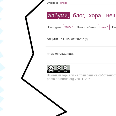
Unlogged
(влез)
албуми,
блог,
хора,
не
По години:
2025 ^
По потребител:
Ники ^
По
Албуми на Ники от 2025г.
(0)
няма отговарящи;
Всички материали на този сайт са собственос
photo.drundrun.org v20111205