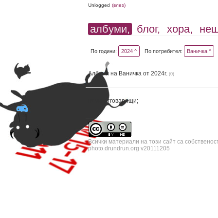
Unlogged
(влез)
албуми,
блог,
хора,
не
По години:
2024 ^
По потребител:
Ваничка ^
Албуми на Ваничка от 2024г.
(0)
няма отговарящи;
Всички материали на този сайт са собственос
photo.drundrun.org v20111205