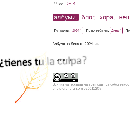
Unlogged
(влез)
албуми,
блог,
хора,
не
По години:
2024 ^
По потребител:
Дина ^
По
Албуми на Дина от 2024г.
(0)
няма отговарящи;
Всички материали на този сайт са собственос
photo.drundrun.org v20111205