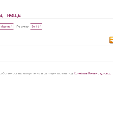
а,
неща
Марина ^
По място:
Bohinj ^
 собственост на авторите им и са лицензирани под
Криейтив Комънс договор
.