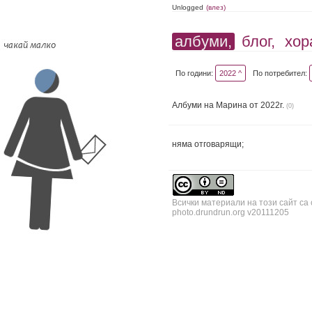
Unlogged
(влез)
албуми,
блог,
хор
По години:
2022 ^
По потребител:
Албуми на Марина от 2022г.
(0)
няма отговарящи;
Всички материали на този сайт са
photo.drundrun.org v20111205