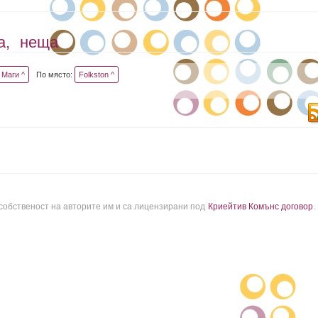
а,
неща
Маги ^
По място:
Folkston ^
 собственост на авторите им и са лицензирани под
Криейтив Комънс договор
.