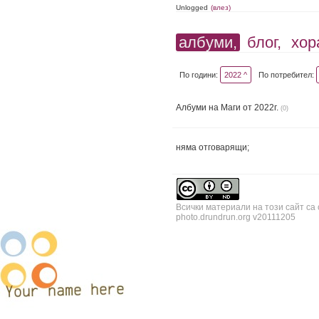
Unlogged
(влез)
албуми,
блог,
хор
По години:
2022 ^
По потребител:
Албуми на Маги от 2022г.
(0)
няма отговарящи;
Всички материали на този сайт са
photo.drundrun.org v20111205