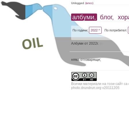
Unlogged
(влез)
албуми,
блог,
хор
По години:
2022 ^
По потребител:
Албуми от 2022г.
(0)
няма отговарящи;
Всички материали на този сайт са
photo.drundrun.org v20111205