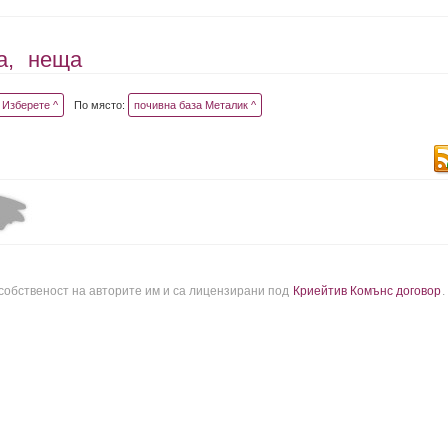
а,
неща
Изберете ^
По място:
почивна база Металик ^
 собственост на авторите им и са лицензирани под
Криейтив Комънс договор
.