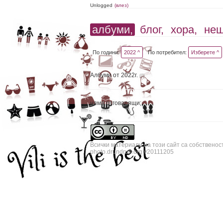
Unlogged
(влез)
албуми,
блог,
хора,
не
По години:
2022 ^
По потребител:
Изберете ^
Албуми от 2022г.
(0)
няма отговарящи;
Всички материали на този сайт са собственос
photo.drundrun.org v20111205