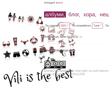
Unlogged
(влез)
албуми,
блог,
хора,
не
По години:
2021 ^
По потребител:
Таня ^
По
Албуми на Таня от 2021г.
(0)
няма отговарящи;
Всички материали на този сайт са собственос
photo.drundrun.org v20111205