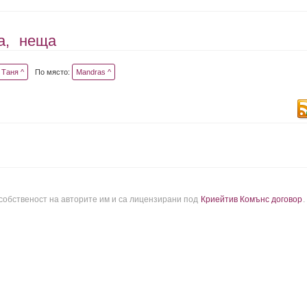
а,
неща
Таня ^
По място:
Mandras ^
 собственост на авторите им и са лицензирани под
Криейтив Комънс договор
.