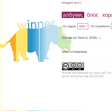
Unlogged
(влез)
албуми,
блог,
хор
По години:
2020 ^
По потребител:
Албуми на Таня от 2020г.
(0)
няма отговарящи;
Всички материали на този сайт са
photo.drundrun.org v20111205