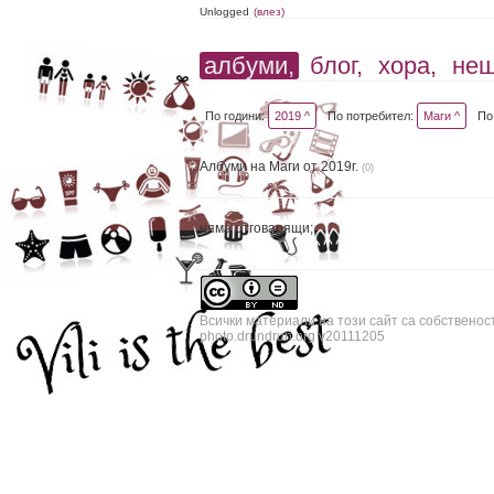
Unlogged
(влез)
албуми,
блог,
хора,
не
По години:
2019 ^
По потребител:
Маги ^
По
Албуми на Маги от 2019г.
(0)
няма отговарящи;
Всички материали на този сайт са собственос
photo.drundrun.org v20111205