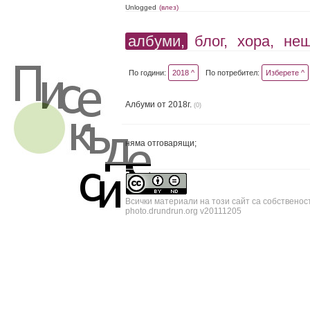
Unlogged
(влез)
албуми,
блог,
хора,
не
По години:
2018 ^
По потребител:
Изберете ^
Албуми от 2018г.
(0)
няма отговарящи;
Всички материали на този сайт са собственос
photo.drundrun.org v20111205