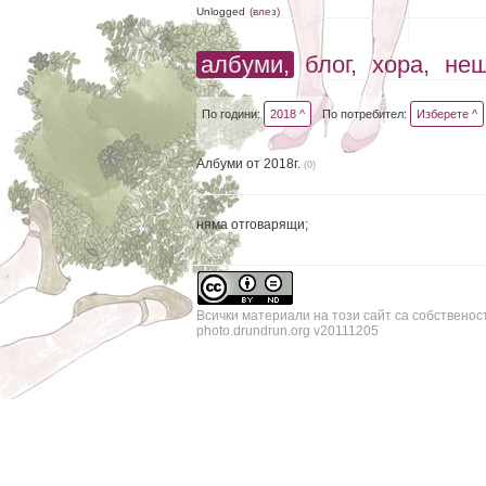
Unlogged
(влез)
албуми,
блог,
хора,
не
По години:
2018 ^
По потребител:
Изберете ^
Албуми от 2018г.
(0)
няма отговарящи;
Всички материали на този сайт са собственос
photo.drundrun.org v20111205