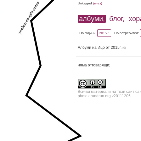
Unlogged
(влез)
албуми,
блог,
хор
По години:
2015 ^
По потребител:
Албуми на Ицо от 2015г.
(0)
няма отговарящи;
Всички материали на този сайт са
photo.drundrun.org v20111205