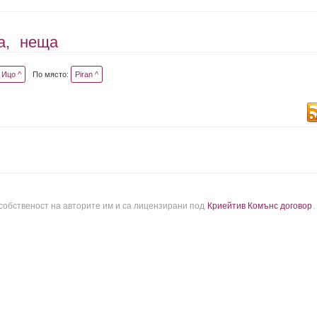
а,
неща
Ицо ^
По място:
Piran ^
 собственост на авторите им и са лицензирани под
Криейтив Комънс договор
.