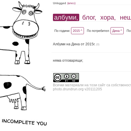
Unlogged
(влез)
албуми,
блог,
хора,
не
По години:
2015 ^
По потребител:
Дина ^
По
Албуми на Дина от 2015г.
(0)
няма отговарящи;
Всички материали на този сайт са собственос
photo.drundrun.org v20111205