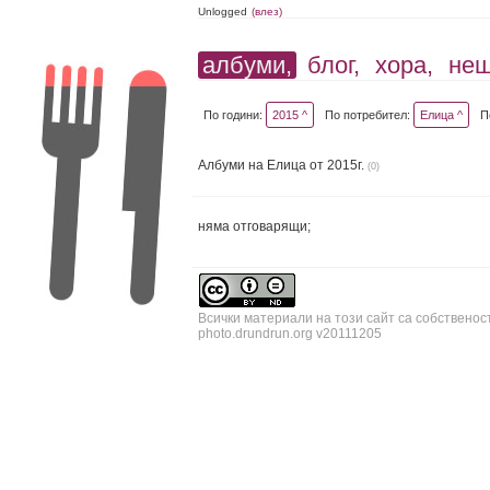
Unlogged
(влез)
албуми,
блог,
хора,
не
По години:
2015 ^
По потребител:
Елица ^
П
Албуми на Елица от 2015г.
(0)
няма отговарящи;
Всички материали на този сайт са собственос
photo.drundrun.org v20111205