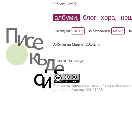
Unlogged
(влез)
албуми,
блог,
хора,
не
По години:
2014 ^
По потребител:
Маги ^
По
Албуми на Маги от 2014г.
(0)
няма отговарящи;
Всички материали на този сайт са собственос
photo.drundrun.org v20111205