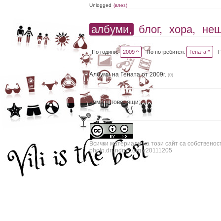
Unlogged
(влез)
албуми,
блог,
хора,
не
По години:
2009 ^
По потребител:
Гената ^
Албуми на Гената от 2009г.
(0)
няма отговарящи;
Всички материали на този сайт са собственос
photo.drundrun.org v20111205