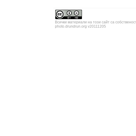
Всички материали на този сайт са собственос
photo.drundrun.org v20111205