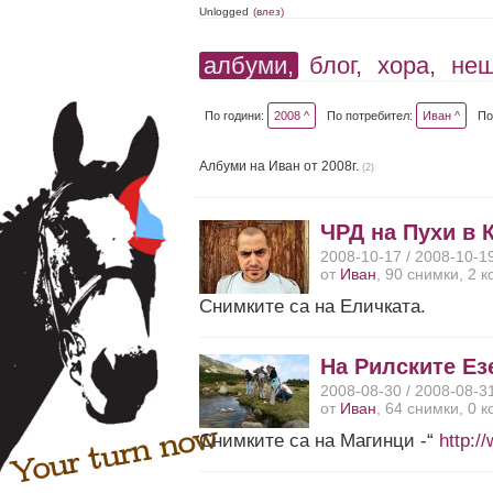
Unlogged
(влез)
албуми,
блог,
хора,
не
По години:
2008 ^
По потребител:
Иван ^
По
Албуми на Иван от 2008г.
(2)
ЧРД на Пухи в 
2008-10-17 / 2008-10-1
от
Иван
, 90 снимки, 2 
Снимките са на Еличката.
На Рилските Ез
2008-08-30 / 2008-08-3
от
Иван
, 64 снимки, 0 
Снимките са на Магинци -“
http: