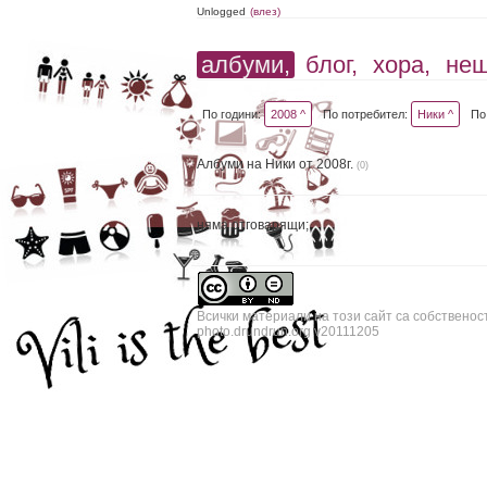
Unlogged
(влез)
албуми,
блог,
хора,
не
По години:
2008 ^
По потребител:
Ники ^
По
Албуми на Ники от 2008г.
(0)
няма отговарящи;
Всички материали на този сайт са собственос
photo.drundrun.org v20111205