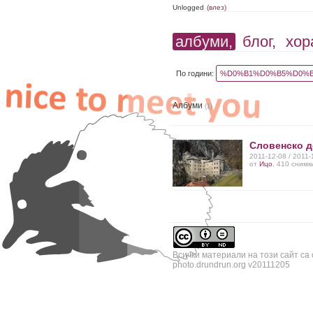
Unlogged
(влез)
албуми,
блог,
хор
По години:
%D0%B1%D0%B5%D0%B
Албуми
(1)
Словенско д
2011-12-08 / 2011-
от
Ицо
, 410 снимк
Всички материали на този сайт са
photo.drundrun.org v20111205