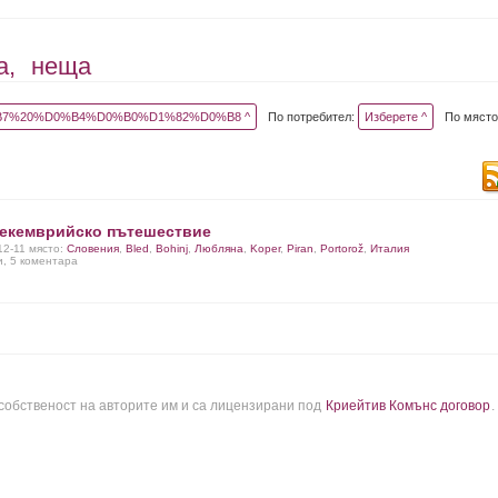
а,
неща
7%20%D0%B4%D0%B0%D1%82%D0%B8 ^
По потребител:
Изберете ^
По място
екемврийско пътешествие
12-11 място:
Словения
,
Bled
,
Bohinj
,
Любляна
,
Koper
,
Piran
,
Portorož
,
Италия
и, 5 коментара
 собственост на авторите им и са лицензирани под
Криейтив Комънс договор
.