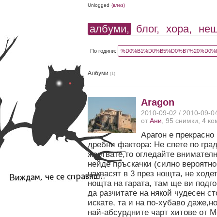
Unlogged
(влез)
албуми,
блог,
хора,
не
По години:
%D0%B1%D0%B5%D0%B7%20%D0%B
Албуми
(1)
Aragon
2010-09-02 / 2010-09-0
от
Ани
, 95 снимки, 4 к
Арагон е прекрасно
дребни фактора: Не спете по град
жертвате,то огледайте внимателн
нейде пръскачки (силно вероятно
наквасят в 3 през нощта, не ходе
нощта на гарата, там ще ви подг
да разчитате на някой чудесен ст
искате, та и на по-хубаво даже,н
най-абсурдните чарт хитове от М