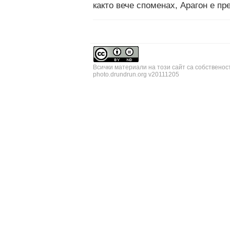
както вече споменах, Арагон е пр
Всички материали на този сайт са собственос
photo.drundrun.org v20111205