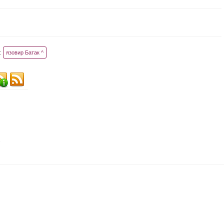
:
язовир Батак ^