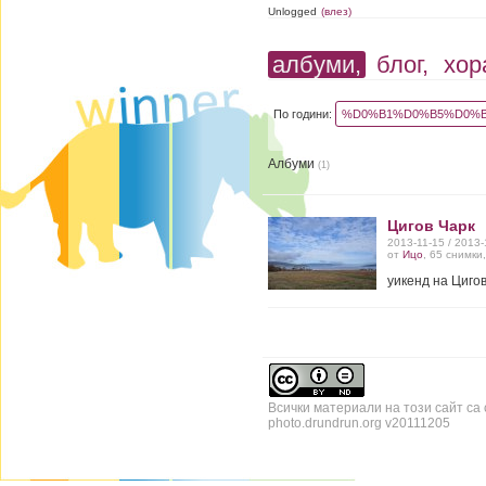
Unlogged
(влез)
албуми,
блог,
хор
По години:
%D0%B1%D0%B5%D0%B
Албуми
(1)
Цигов Чарк
2013-11-15 / 2013
от
Ицо
, 65 снимки
уикенд на Циго
Всички материали на този сайт са
photo.drundrun.org v20111205