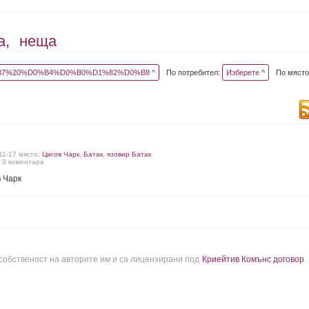
а,
неща
7%20%D0%B4%D0%B0%D1%82%D0%B8 ^
По потребител:
Изберете ^
По място
-11-17 място:
Цигов Чарк
,
Батак
,
язовир Батак
, 3 коментара
в Чарк
 собственост на авторите им и са лицензирани под
Криейтив Комънс договор
.