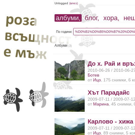
Unlogged
(влез)
албуми,
блог,
хора,
не
По години:
%D0%B1%D0%B5%D0%B7%20%D0%B
Албуми
(3)
До х. Рай и вр
2010-06-26 / 2010-06-2
Ботев
от
Ицо
, 175 снимки, 6 
Хът Парадайс
2009-07-11 / 2009-07-1
от
Марина
, 45 снимки,
Карлово - хижа
2009-07-11 / 2009-07-1
от
Ицо
, 89 снимки, 5 к