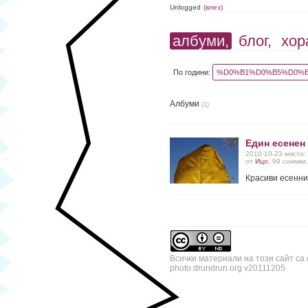
Unlogged
(влез)
албуми,
блог,
хор
По години:
%D0%B1%D0%B5%D0%B
Албуми
(1)
Един есенен
2010-10-23 място:
от
Ицо
, 99 снимки
Красиви есенни
Всички материали на този сайт са
photo.drundrun.org v20111205