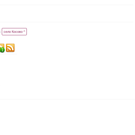
:
село Косово ^