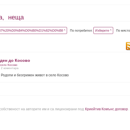
а,
неща
7%20%D0%B4%D0%B0%D1%82%D0%B8 ^
По потребител:
Изберете ^
По място
 ден до Косово
село Косово
, 2 коментара
 Родопи и безгрижен живот в село Косово
 собственост на авторите им и са лицензирани под
Криейтив Комънс договор
.