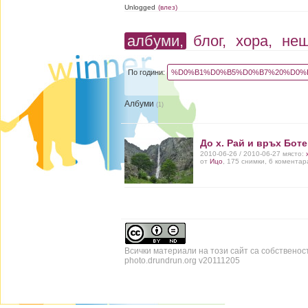
Unlogged
(влез)
албуми,
блог,
хора,
не
По години:
%D0%B1%D0%B5%D0%B7%20%D0%B
Албуми
(1)
До х. Рай и връх Бот
2010-06-26 / 2010-06-27 място:
от
Ицо
, 175 снимки, 6 коментар
Всички материали на този сайт са собственос
photo.drundrun.org v20111205