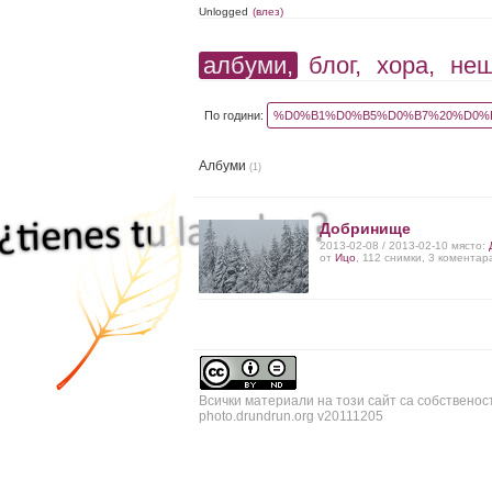
Unlogged
(влез)
албуми,
блог,
хора,
не
По години:
%D0%B1%D0%B5%D0%B7%20%D0%B
Албуми
(1)
Добринище
2013-02-08 / 2013-02-10 място:
от
Ицо
, 112 снимки, 3 коментар
Всички материали на този сайт са собственос
photo.drundrun.org v20111205