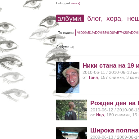
Unlogged
(влез)
албуми,
блог,
хора,
не
По години:
%D0%B1%D0%B5%D0%B7%20%D0%B
Албуми
(4)
Ники стана на 19 
2010-06-11 / 2010-06-13 м
от
Таня
, 157 снимки, 3 ком
Рожден ден на
2010-06-12 / 2010-06-1
от
Ицо
, 180 снимки, 15
Широка поляна
2009-06-13 / 2009-06-1