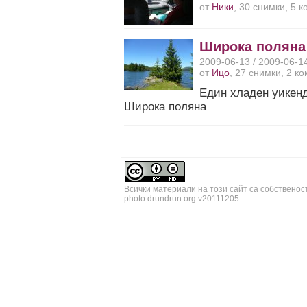
от
Ники
, 30 снимки, 5 
Широка поляна
2009-06-13 / 2009-06-1
от
Ицо
, 27 снимки, 2 к
Един хладен уикенд
Широка поляна
Всички материали на този сайт са собственос
photo.drundrun.org v20111205